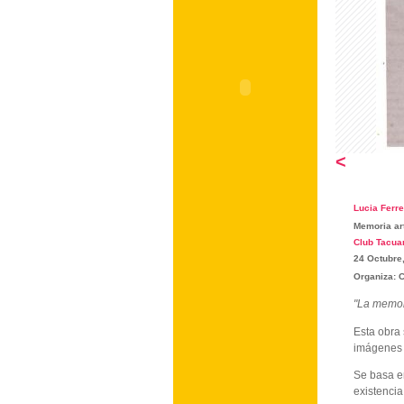
<
Lucia Ferr
Memoria art
Club Tacu
24 Octubre
Organiza: 
"La memor
Esta obra 
imágenes 
Se basa en
existencia